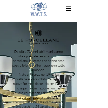
Da oltre 70 anni, abili mani danno
vita a pregiate realizzazioni in
porcellana, le stesse che hanno reso
possibile la sua affermazione in tutto
il mondo.
Nato a Firenze nel 1948, Le
Porcellane si è arricchito nel tempo di
nuove forme e decori sia per la casa
che per l’illuminazione. Forme
sinuose ed essenziali che raccontano
la passione per la materia, la
sperimentazione e la ricerca. Decori
in oro zecchino 24 carati o in platino