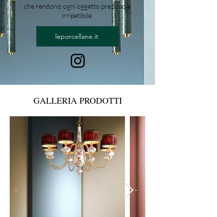
che rendono ogni oggetto prezioso e
irripetibile.
leporcellane.it
GALLERIA PRODOTTI