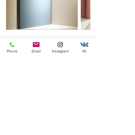
Phone
Email
Instagram
VK
W.W.T.S. ITALIA SRL
Viale Robert Schumann Loc. ZAU
33100 Udine