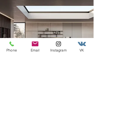
Phone
Email
Instagram
VK
MISURAEMME
MisuraEmme, un marchio storico in
continua evoluzione
Read More