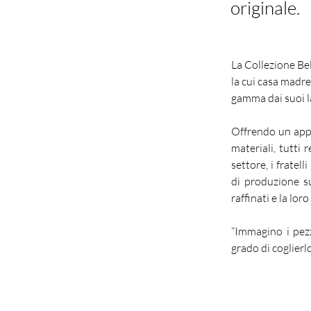
originale.
La Collezione Bell
la cui casa madre
gamma dai suoi la
Offrendo un appro
materiali, tutti 
settore, i fratel
di produzione su
raffinati e la lo
“Immagino i pezz
grado di coglierlo