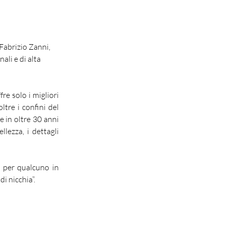
 Fabrizio Zanni, 
li e di alta 
e solo i migliori 
tre i confini del 
 in oltre 30 anni 
ezza, i dettagli 
ì per qualcuno in 
di nicchia”.