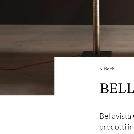
< Back
BELL
Bellavista 
prodotti i