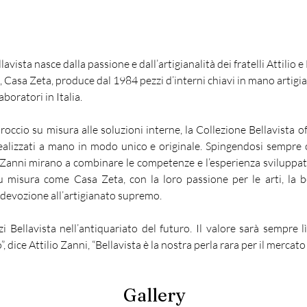
avista nasce dalla passione e dall’artigianalità dei fratelli Attilio e
, Casa Zeta, produce dal 1984 pezzi d’interni chiavi in mano artigiana
boratori in Italia.
ccio su misura alle soluzioni interne, la Collezione Bellavista offr
realizzati a mano in modo unico e originale. Spingendosi sempre ol
li Zanni mirano a combinare le competenze e l’esperienza sviluppate
 misura come Casa Zeta, con la loro passione per le arti, la bell
ro devozione all’artigianato supremo. 
i Bellavista nell’antiquariato del futuro. Il valore sarà sempre l
”, dice Attilio Zanni, “Bellavista è la nostra perla rara per il mercato 
Gallery