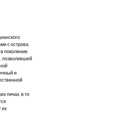
ианского 
ми с острова 
в поколение.
, позволившей 
ной 
ичный и 
ественной 
х печах, в то 
ся 
 их 