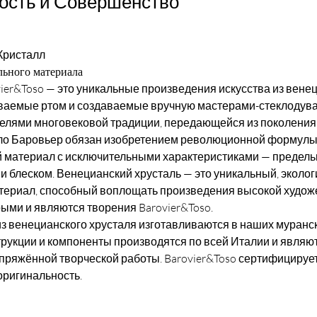
ость и Совершенство
Кристалл
льного материала
ier&Toso — это уникальные произведения искусства из венец
ваемые ртом и создаваемые вручную мастерами-стеклодува
елями многовековой традиции, передающейся из поколения 
о Баровьер обязан изобретением революционной формулы
 материал с исключительными характеристиками — предель
и блеском. Венецианский хрусталь — это уникальный, эколог
териал, способный воплощать произведения высокой худож
рыми и являются творения Barovier&Toso.
з венецианского хрусталя изготавливаются в наших мурански
трукции и компоненты производятся по всей Италии и являют
пряжённой творческой работы. Barovier&Toso сертифицирует
оригинальность.