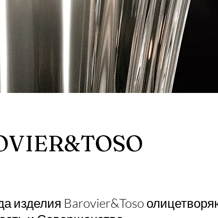
OVIER&TOSO
да изделия Barovier&Toso олицетворя