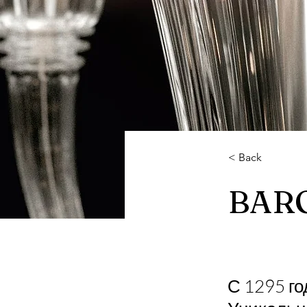
< Back
BAR
С 1295 го