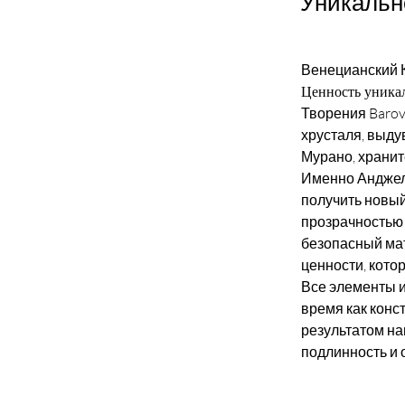
Уникальн
Венецианский 
Ценность уника
Творения Barov
хрусталя, выду
Мурано, хранит
Именно Анджел
получить новый
прозрачностью 
безопасный ма
ценности, кото
Все элементы и
время как конс
результатом на
подлинность и 