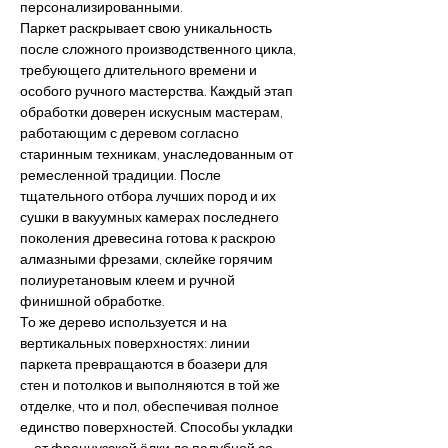
персонализированными.
Паркет раскрывает свою уникальность 
после сложного производственного цикла, 
требующего длительного времени и 
особого ручного мастерства. Каждый этап 
обработки доверен искусным мастерам, 
работающим с деревом согласно 
старинным техникам, унаследованным от 
ремесленной традиции. После 
тщательного отбора лучших пород и их 
сушки в вакуумных камерах последнего 
поколения древесина готова к раскрою 
алмазными фрезами, склейке горячим 
полиуретановым клеем и ручной 
финишной обработке.
То же дерево используется и на 
вертикальных поверхностях: линии 
паркета превращаются в боазери для 
стен и потолков и выполняются в той же 
отделке, что и пол, обеспечивая полное 
единство поверхностей. Способы укладки 
— от французской ёлки до палубной со 