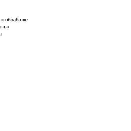
по обработке 
ть к 
а 