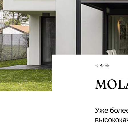
< Back
MOL
Уже боле
высокока