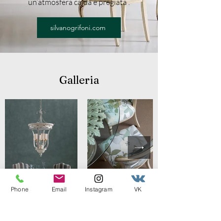
un’atmosfera calda e pregiata .
silvanogrifoni.com
Galleria
Phone
Email
Instagram
VK